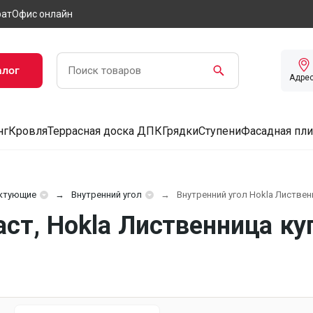
рат
Офис онлайн
алог
Адре
нг
Кровля
Террасная доска ДПК
Грядки
Ступени
Фасадная пли
ктующие
Внутренний угол
Внутренний угол Hokla Листвен
ст, Hokla Лиственница ку