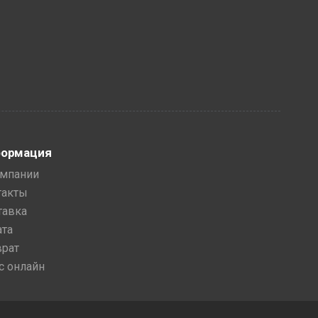
ормация
омпании
такты
тавка
ата
врат
с онлайн