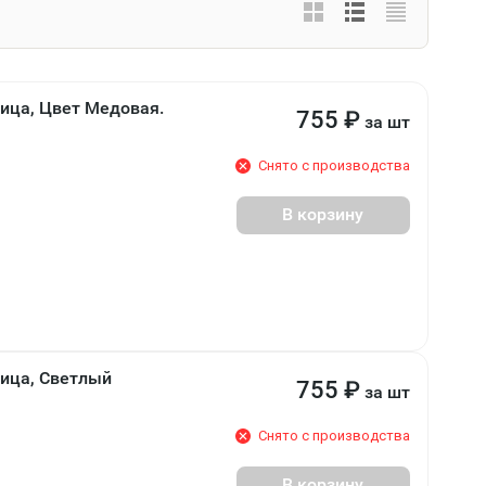
ница, Цвет Медовая.
755
₽
за шт
Снято с производства
В корзину
ница, Светлый
755
₽
за шт
Снято с производства
В корзину