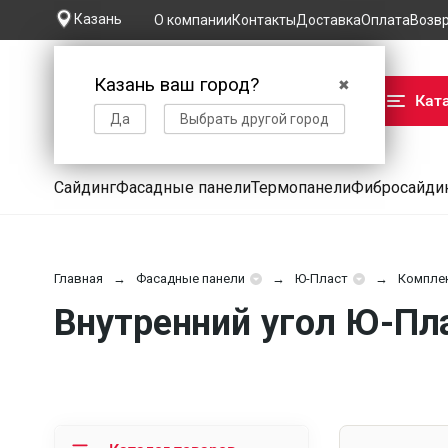
Казань
О компании
Контакты
Доставка
Оплата
Возв
Казань ваш город?
✖
Кат
Да
Выбрать другой город
Сайдинг
Фасадные панели
Термопанели
Фибросайди
Главная
Фасадные панели
Ю-Пласт
Компле
Внутренний угол Ю-Пла