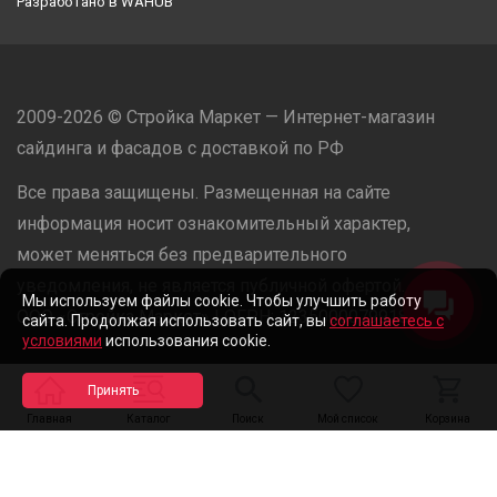
Разработано в
WAHUB
2009-2026 © Стройка Маркет — Интернет-магазин
сайдинга и фасадов с доставкой по РФ
Все права защищены. Размещенная на сайте
информация носит ознакомительный характер,
может меняться без предварительного
уведомления, не является публичной офертой.
Мы используем файлы cookie. Чтобы улучшить работу
ООО «Стройка Маркет» | ОГРН: 1235000079918
сайта. Продолжая использовать сайт, вы
соглашаетесь с
условиями
использования cookie.
Разработано в
WAHUB
Главная
Каталог
Поиск
Мой список
Корзина