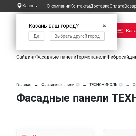
Казань
О компании
Контакты
Доставка
Оплата
Возв
Казань ваш город?
✖
Кат
Да
Выбрать другой город
Сайдинг
Фасадные панели
Термопанели
Фибросайди
Главная
Фасадные панели
ТЕХНОНИКОЛЬ
О
Фасадные панели ТЕХ