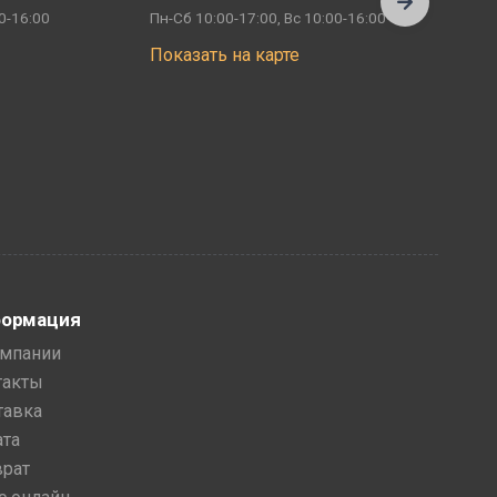
0-16:00
Пн-Сб 10:00-17:00, Вс 10:00-16:00
П
Показать на карте
ормация
омпании
такты
тавка
ата
врат