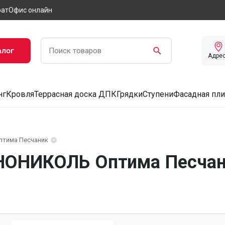
рат
Офис онлайн
алог
Адре
нг
Кровля
Террасная доска ДПК
Грядки
Ступени
Фасадная пли
птима Песчаник
НОНИКОЛЬ Оптима Песчани