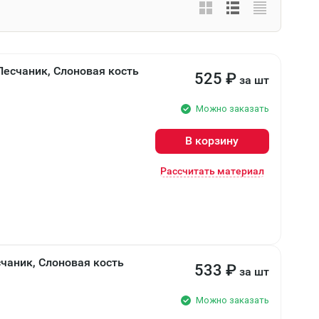
есчаник, Слоновая кость
525
₽
за шт
Можно заказать
В корзину
Рассчитать материал
аник, Слоновая кость
533
₽
за шт
Можно заказать