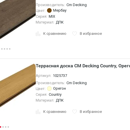
Производитель:
Cm Decking
Мербау
Цвет:
Серия:
MIX
Материал:
ДПК
К сравнению
В избранное
Террасная доска CM Decking Country, Орег
Артикул:
1025737
Производитель:
Cm Decking
Орегон
Цвет:
Серия:
Country
Материал:
ДПК
К сравнению
В избранное