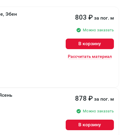
e, Эбен
803
₽
за пог. м
Можно заказать
В корзину
Рассчитать материал
Ясень
878
₽
за пог. м
Можно заказать
В корзину