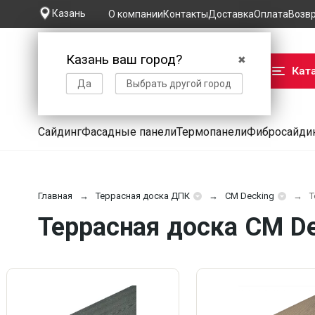
Казань
О компании
Контакты
Доставка
Оплата
Возв
Казань ваш город?
✖
Кат
Да
Выбрать другой город
Сайдинг
Фасадные панели
Термопанели
Фибросайди
Главная
Террасная доска ДПК
CM Decking
Т
Террасная доска CM De