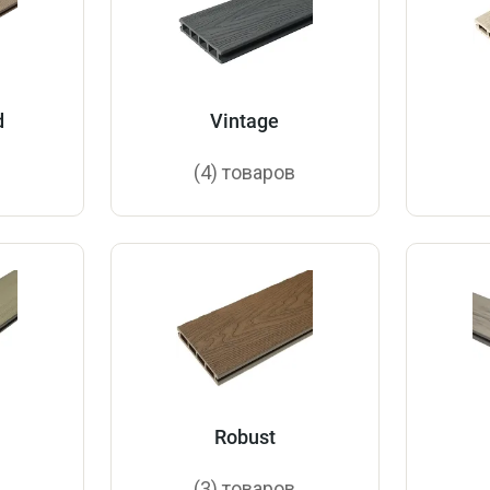
d
Vintage
в
(4) товаров
Robust
в
(3) товаров