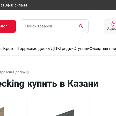
рат
Офис онлайн
алог
Адре
нг
Кровля
Террасная доска ДПК
Грядки
Ступени
Фасадная пли
еррасная доска
cking купить в Казани