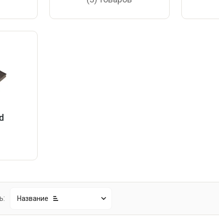
d
в
ь:
Название