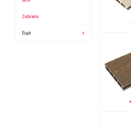
MIX
Zebrano
Ещё