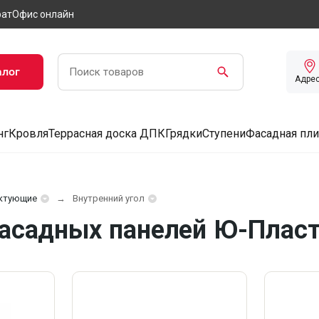
рат
Офис онлайн
алог
Адре
нг
Кровля
Террасная доска ДПК
Грядки
Ступени
Фасадная пли
ктующие
Внутренний угол
фасадных панелей Ю-Пласт