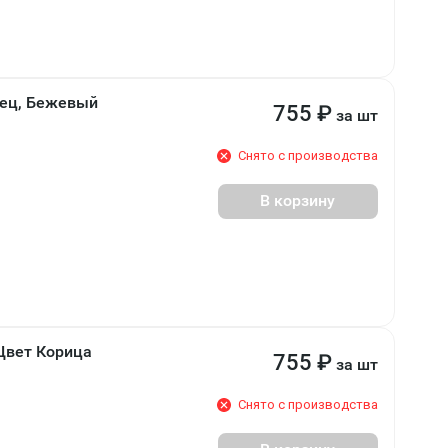
нец, Бежевый
755
₽
за шт
Снято с производства
В корзину
Цвет Корица
755
₽
за шт
Снято с производства