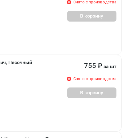
Снято с производства
В корзину
пич, Песочный
755
₽
за шт
Снято с производства
В корзину