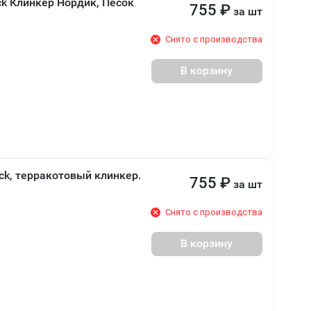
ck Клинкер Нордик, Песок
755
₽
за шт
Снято с производства
В корзину
ck, терракотовый клинкер.
755
₽
за шт
Снято с производства
В корзину