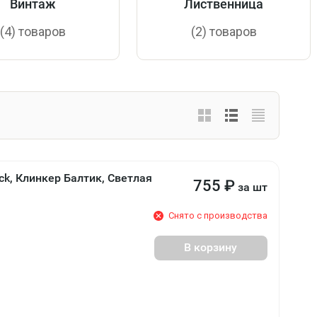
Винтаж
Лиственница
(4) товаров
(2) товаров
ck, Клинкер Балтик, Светлая
755
₽
за шт
Снято с производства
В корзину