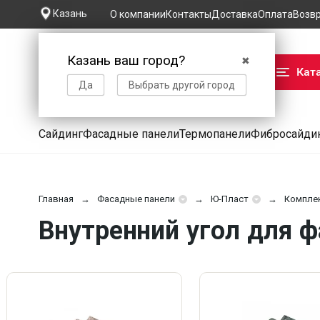
Казань
О компании
Контакты
Доставка
Оплата
Возв
Казань ваш город?
✖
Кат
Да
Выбрать другой город
Сайдинг
Фасадные панели
Термопанели
Фибросайди
Главная
Фасадные панели
Ю-Пласт
Компле
Внутренний угол для 