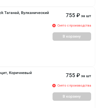
ck Таганай, Вулканический
755
₽
за шт
Снято с производства
В корзину
рцит, Коричневый
755
₽
за шт
Снято с производства
В корзину