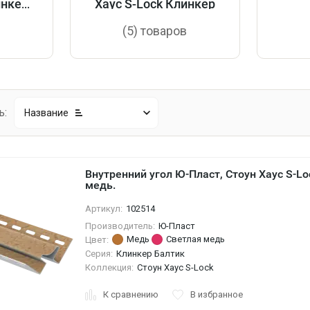
инкер
Хаус S-Lock Клинкер
в
(5) товаров
ь:
Название
Внутренний угол Ю-Пласт, Стоун Хаус S-Lo
медь.
Артикул:
102514
Производитель:
Ю-Пласт
Медь
Светлая медь
Цвет:
Серия:
Клинкер Балтик
Коллекция:
Стоун Хаус S-Lock
К сравнению
В избранное