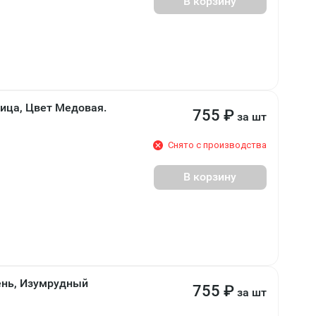
В корзину
ница, Цвет Медовая.
755
₽
за шт
Снято с производства
В корзину
ень, Изумрудный
755
₽
за шт