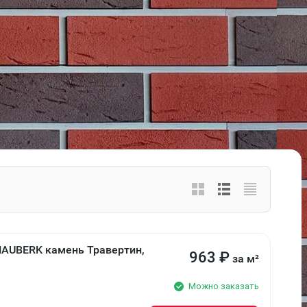
HAUBERK камень Травертин,
963
₽
за м²
Можно заказать