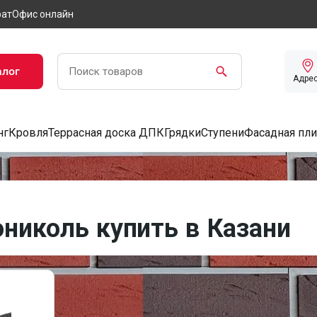
рат
Офис онлайн
алог
Адре
нг
Кровля
Террасная доска ДПК
Грядки
Ступени
Фасадная пли
николь купить в Казани