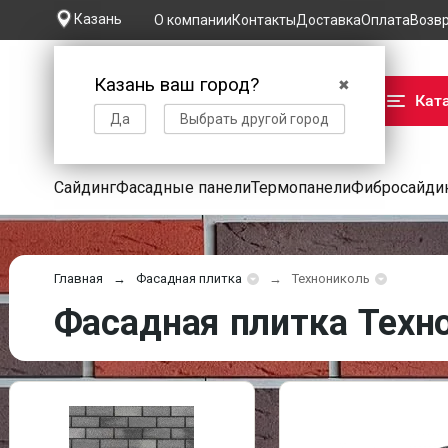
Казань
О компании
Контакты
Доставка
Оплата
Возв
Казань ваш город?
✖
Кат
Да
Выбрать другой город
Сайдинг
Фасадные панели
Термопанели
Фибросайди
Главная
Фасадная плитка
Технониколь
Фасадная плитка Техно