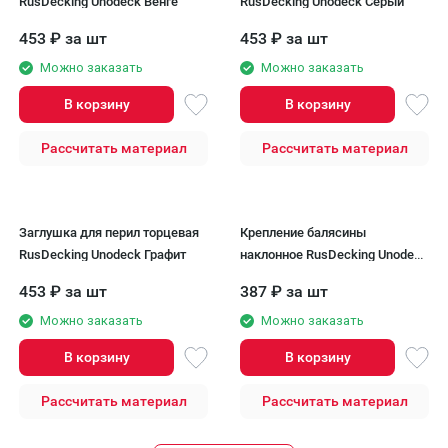
RusDecking Unodeck Венге
RusDecking Unodeck Серый
453
₽
за шт
453
₽
за шт
Можно заказать
Можно заказать
В корзину
В корзину
Рассчитать материал
Рассчитать материал
Заглушка для перил торцевая
Крепление балясины
RusDecking Unodeck Графит
наклонное RusDecking Unodeck
Орех
453
₽
за шт
387
₽
за шт
Можно заказать
Можно заказать
В корзину
В корзину
Рассчитать материал
Рассчитать материал