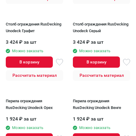
Столб ограждения RusDecking
Столб ограждения RusDecking
Unodeck Графит
Unodeck Серый
3 424
₽
за шт
3 424
₽
за шт
Можно заказать
Можно заказать
В корзину
В корзину
Рассчитать материал
Рассчитать материал
Перила ограждения
Перила ограждения
RusDecking Unodeck Орех
RusDecking Unodeck Венге
1 924
₽
за шт
1 924
₽
за шт
Можно заказать
Можно заказать