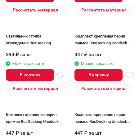
Рассчитать материал
Рассчитать материал
Светильник столба
Комплект крепления перил
ограждения RusDecking
прямое RusDecking Unodeck
Unodeck
Орех
394
₽
за шт
447
₽
за шт
Можно заказать
Можно заказать
В корзину
В корзину
Рассчитать материал
Рассчитать материал
Комплект крепления перил
Комплект крепления перил
прямое RusDecking Unodeck
прямое RusDecking Unodeck
Венге
Серый
447
₽
за шт
447
₽
за шт