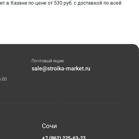
т в Казани по цене от 530 руб. с доставкой по всей
Почтовый ящик
sale@stroika-market.ru
6:00
Сочи
+7 (862) 225-63-23
+