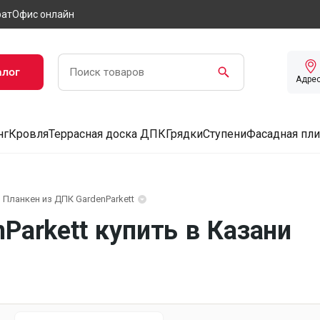
рат
Офис онлайн
алог
Адре
нг
Кровля
Террасная доска ДПК
Грядки
Ступени
Фасадная пли
Планкен из ДПК GardenParkett
Parkett купить в Казани