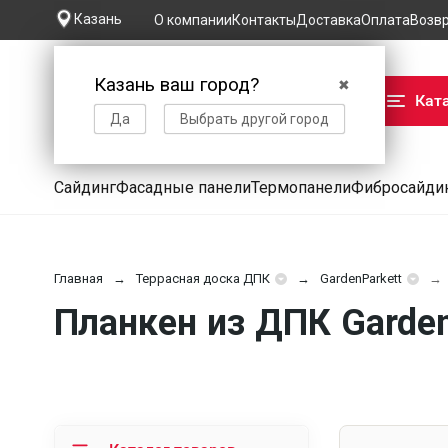
Казань
О компании
Контакты
Доставка
Оплата
Возв
Казань ваш город?
✖
Кат
Да
Выбрать другой город
Сайдинг
Фасадные панели
Термопанели
Фибросайди
Главная
Террасная доска ДПК
GardenParkett
Планкен из ДПК Garden