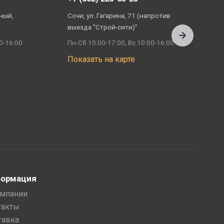
ный,
Сочи, ул. Гагарина, 71 (напротив
А
выезда "Строй-сити)"
П
0-16:00
Пн-Сб 10:00-17:00, Вс 10:00-16:00
П
Показать на карте
ормация
омпании
такты
тавка