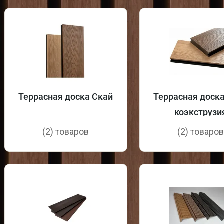
Террасная доска Скай
Террасная доск
коэкструзи
полнотела
(2) товаров
(2) товаро