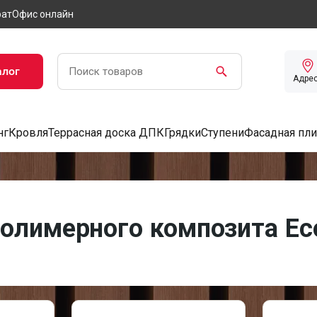
рат
Офис онлайн
алог
Адре
нг
Кровля
Террасная доска ДПК
Грядки
Ступени
Фасадная пли
олимерного композита Eco