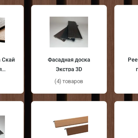
а Скай
Фасадная доска
Рее
я
Экстра 3D
я
в
(4) товаров