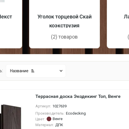
Некст
Уголок торцевой Скай
Л
коэкструзия
в
(2) товаров
ь:
Название
Террасная доска Экодекинг Топ, Венге
Артикул:
1027639
Производитель:
Ecodecking
Венге
Цвет:
Материал:
ДПК