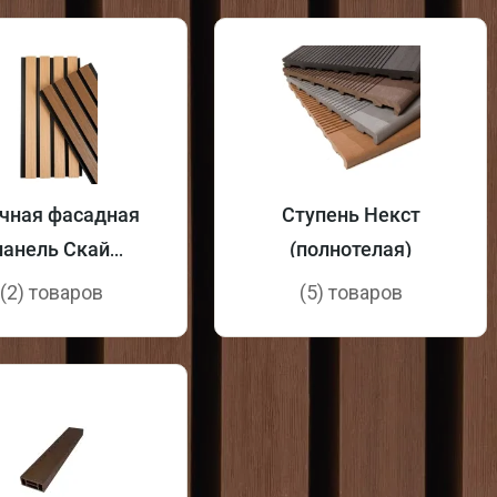
чная фасадная
Ступень Некст
панель Скай
(полнотелая)
коэкструзия
(2) товаров
(5) товаров