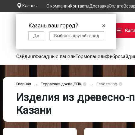
Казань
О компании
Контакты
Доставка
Оплата
Возв
Казань ваш город?
✖
Кат
Да
Выбрать другой город
Сайдинг
Фасадные панели
Термопанели
Фибросайди
Главная
Террасная доска ДПК
Ecodecking
Изделия из древесно-п
Казани