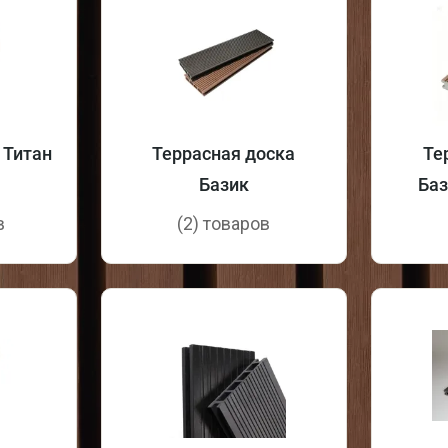
 Титан
Террасная доска
Те
Базик
Баз
в
(2) товаров