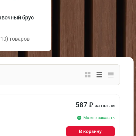
авочный брус
(10) товаров
587
₽
за пог. м
Можно заказать
В корзину