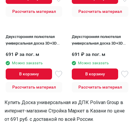
Рассчитать материал
Рассчитать материал
Двухсторонняя полнотелая
Двухсторонняя полнотелая
универсальная доска 3D+3D
универсальная доска 3D+3D
POLIVAN GROUP DENPASAR
DENPASAR чёрного цвета от
691
₽
за пог. м
691
₽
за пог. м
тёмно-коричневого цвета.
POLIVAN GROUP
Можно заказать
Можно заказать
В корзину
В корзину
Рассчитать материал
Рассчитать материал
Купить Доска универсальная из ДПК Polivan Group в
интернет-магазине Стройка Маркет в Казани по цене
от 691 руб. с доставкой по всей России.