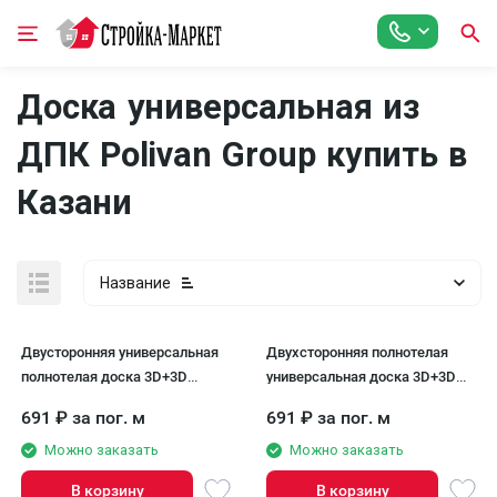
Доска универсальная из
ДПК Polivan Group купить в
Казани
Название
Двусторонняя универсальная
Двухсторонняя полнотелая
полнотелая доска 3D+3D
универсальная доска 3D+3D
POLIVAN GROUP DENPASAR
POLIVAN GROUP DENPASAR
691
₽
за пог. м
691
₽
за пог. м
песочного цвета.
серого цвета
Можно заказать
Можно заказать
В корзину
В корзину