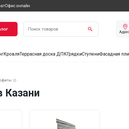
рат
Офис онлайн
алог
Адре
нг
Кровля
Террасная доска ДПК
Грядки
Ступени
Фасадная пли
офиты
в Казани