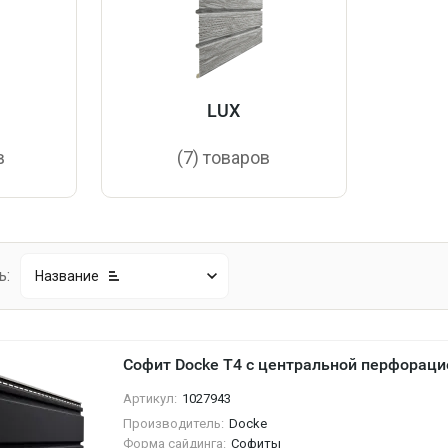
LUX
в
(7) товаров
ь:
Название
Софит Docke T4 с центральной перфораци
Артикул:
1027943
Производитель:
Docke
Форма сайдинга:
Софиты