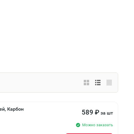
ей, Карбон
589
₽
за шт
Можно заказать