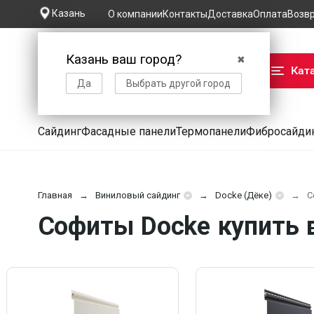
Казань
О компании
Контакты
Доставка
Оплата
Возв
Казань ваш город?
✖
Кат
Да
Выбрать другой город
Сайдинг
Фасадные панели
Термопанели
Фибросайди
Главная
Виниловый сайдинг
Docke (Дёке)
С
Софиты Docke купить 