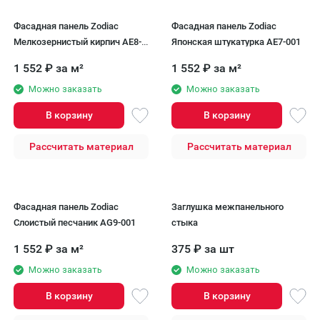
Фасадная панель Zodiac
Фасадная панель Zodiac
Мелкозернистый кирпич AE8-
Японская штукатурка AE7-001
004
1 552
₽
за м²
1 552
₽
за м²
Можно заказать
Можно заказать
В корзину
В корзину
Рассчитать материал
Рассчитать материал
Фасадная панель Zodiac
Заглушка межпанельного
Слоистый песчаник AG9-001
стыка
1 552
₽
за м²
375
₽
за шт
Можно заказать
Можно заказать
В корзину
В корзину