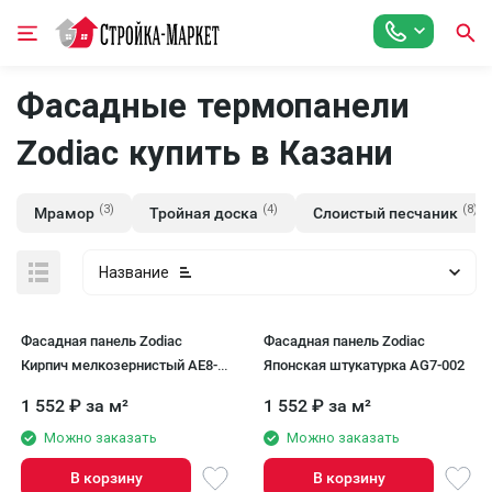
Фасадные термопанели
Zodiac купить в Казани
(3)
(4)
(8)
Мрамор
Тройная доска
Слоистый песчаник
Название
Фасадная панель Zodiac
Фасадная панель Zodiac
Кирпич мелкозернистый AE8-
Японская штукатурка AG7-002
016
1 552
₽
за м²
1 552
₽
за м²
Можно заказать
Можно заказать
В корзину
В корзину