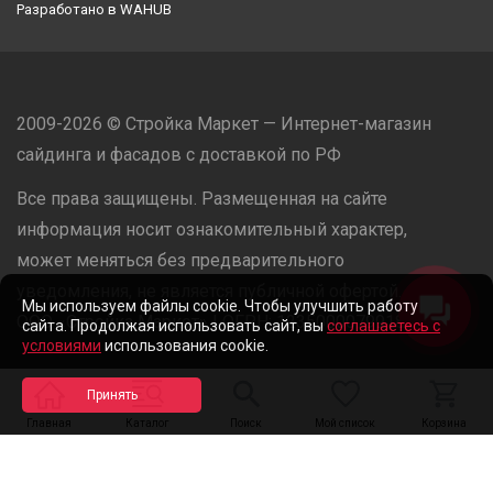
Разработано в
WAHUB
2009-2026 © Стройка Маркет — Интернет-магазин
сайдинга и фасадов с доставкой по РФ
Все права защищены. Размещенная на сайте
информация носит ознакомительный характер,
может меняться без предварительного
уведомления, не является публичной офертой.
Мы используем файлы cookie. Чтобы улучшить работу
ООО «Стройка Маркет» | ОГРН: 1235000079918
сайта. Продолжая использовать сайт, вы
соглашаетесь с
условиями
использования cookie.
Разработано в
WAHUB
Главная
Каталог
Поиск
Мой список
Корзина