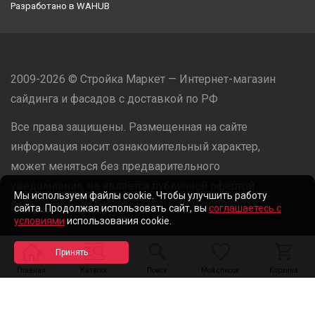
Разработано в
WAHUB
2009-2026 © Стройка Маркет — Интернет-магазин
сайдинга и фасадов с доставкой по РФ
Все права защищены. Размещенная на сайте
информация носит ознакомительный характер,
может меняться без предварительного
уведомления, не является публичной офертой.
Мы используем файлы cookie. Чтобы улучшить работу
ООО «Стройка Маркет» | ОГРН: 1235000079918
сайта. Продолжая использовать сайт, вы
соглашаетесь с
условиями
использования cookie.
Разработано в
WAHUB
Главная
Каталог
Поиск
Мой список
Корзина