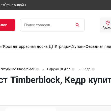
рат
Офис онлайн
алог
Адре
нг
Кровля
Террасная доска ДПК
Грядки
Ступени
Фасадная пли
ектующие Timberblock
Наружный угол
Кедр
 Timberblock, Кедр купит