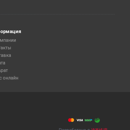
ормация
омпании
такты
тавка
ата
врат
с онлайн