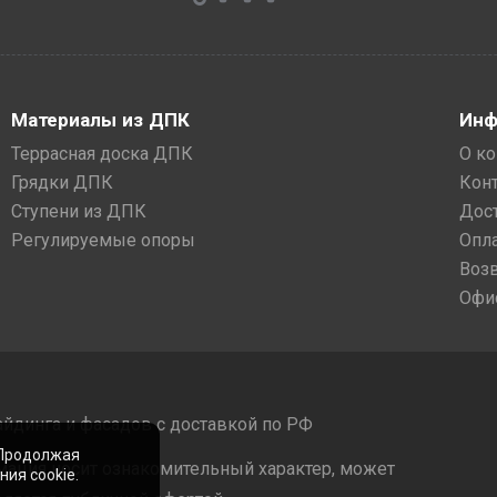
Материалы из ДПК
Инф
Террасная доска ДПК
О к
Грядки ДПК
Кон
Ступени из ДПК
Дос
Регулируемые опоры
Опл
Воз
Офи
айдинга и фасадов с доставкой по РФ
 Продолжая
мация носит ознакомительный характер, может
ия cookie.