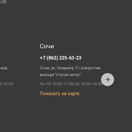
6:00
Сочи
+7 (862) 225-63-23
+
ный,
Сочи, ул. Гагарина, 71 (напротив
А
выезда "Строй-сити)"
П
0-16:00
Пн-Сб 10:00-17:00, Вс 10:00-16:00
П
Показать на карте