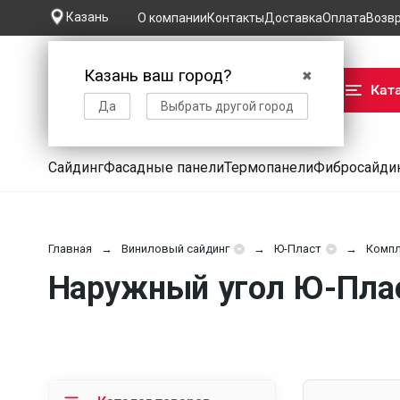
Казань
О компании
Контакты
Доставка
Оплата
Возв
Казань ваш город?
✖
Кат
Да
Выбрать другой город
Сайдинг
Фасадные панели
Термопанели
Фибросайди
Главная
Виниловый сайдинг
Ю-Пласт
Компл
Наружный угол Ю-Пласт