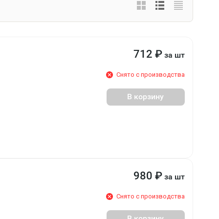
712
₽
за шт
Снято с производства
В корзину
980
₽
за шт
Снято с производства
В корзину