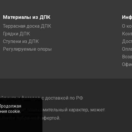
Материалы из ДПК
Инф
Террасная доска ДПК
О к
Грядки ДПК
Кон
Ступени из ДПК
Дос
Регулируемые опоры
Опл
Воз
Офи
айдинга и фасадов с доставкой по РФ
 Продолжая
мация носит ознакомительный характер, может
ия cookie.
ляется публичной офертой.