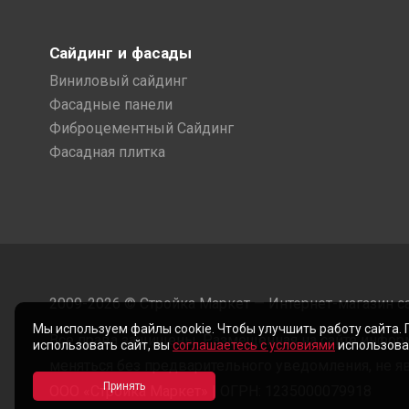
Сайдинг и фасады
Виниловый сайдинг
Фасадные панели
Фиброцементный Сайдинг
Фасадная плитка
2009-2026 © Стройка Маркет — Интернет-магазин с
Мы используем файлы cookie. Чтобы улучшить работу сайта.
Все права защищены. Размещенная на сайте инфор
использовать сайт, вы
соглашаетесь с условиями
использован
меняться без предварительного уведомления, не яв
ООО «Стройка Маркет» | ОГРН: 1235000079918