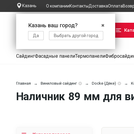
Казань
О компании
Контакты
Доставка
Оплата
Возв
Казань ваш город?
✖
Кат
Да
Выбрать другой город
Сайдинг
Фасадные панели
Термопанели
Фибросайди
Главная
Виниловый сайдинг
Docke (Дёке)
К
Наличник 89 мм для ви