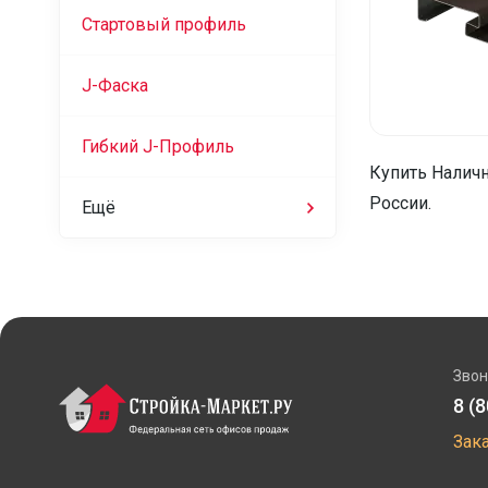
Стартовый профиль
J-Фаска
Гибкий J-Профиль
Купить Наличн
России.
Ещё
Звон
8 (
Зак