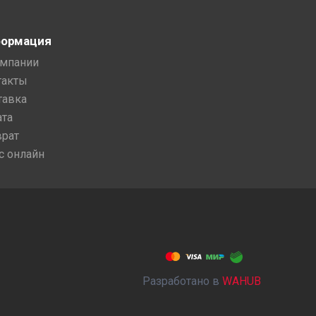
ормация
омпании
такты
тавка
ата
врат
с онлайн
Разработано в
WAHUB