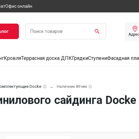
рат
Офис онлайн
алог
Адре
нг
Кровля
Террасная доска ДПК
Грядки
Ступени
Фасадная пли
омплектующие Docke
Наличник 89 мм
нилового сайдинга Docke 