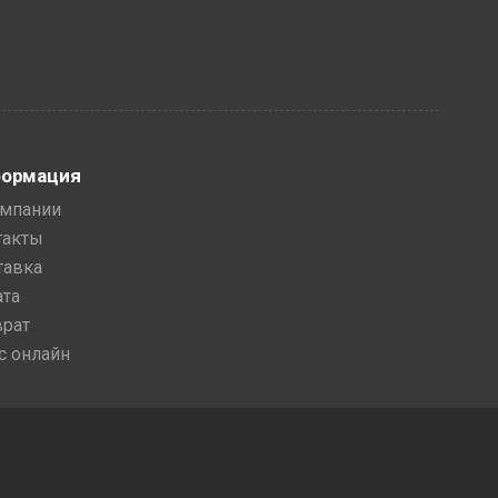
ормация
омпании
такты
тавка
ата
врат
с онлайн