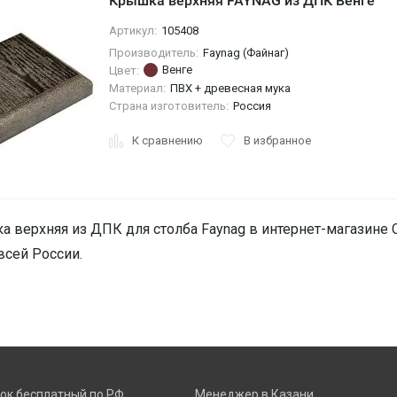
Крышка верхняя FAYNAG из ДПК Венге
Артикул:
105408
Производитель:
Faynag (Файнаг)
Венге
Цвет:
Материал:
ПВХ + древесная мука
Страна изготовитель:
Россия
К сравнению
В избранное
 верхняя из ДПК для столба Faynag в интернет-магазине Ст
всей России.
ок бесплатный по РФ
Менеджер в Казани