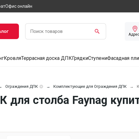
рат
Офис онлайн
алог
Адре
нг
Кровля
Террасная доска ДПК
Грядки
Ступени
Фасадная пли
Ограждения ДПК
Комплектующие для Ограждения ДПК
К
 для столба Faynag купит