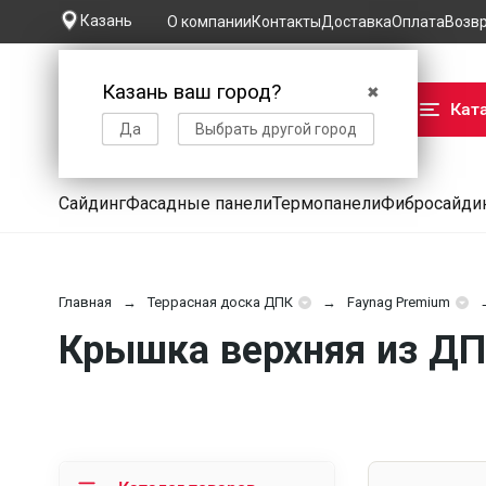
Казань
О компании
Контакты
Доставка
Оплата
Возв
Казань ваш город?
✖
Кат
Да
Выбрать другой город
Сайдинг
Фасадные панели
Термопанели
Фибросайди
Главная
Террасная доска ДПК
Faynag Premium
Крышка верхняя из ДПК