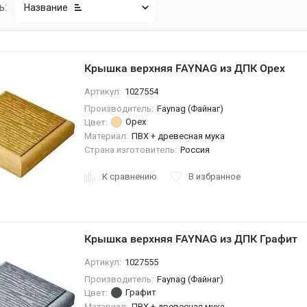
ь:
Название
Крышка верхняя FAYNAG из ДПК Орех
Артикул:
1027554
Производитель:
Faynag (Файнаг)
Орех
Цвет:
Материал:
ПВХ + древесная мука
Страна изготовитель:
Россия
К сравнению
В избранное
Крышка верхняя FAYNAG из ДПК Графит
Артикул:
1027555
Производитель:
Faynag (Файнаг)
Графит
Цвет:
Материал:
ПВХ + древесная мука