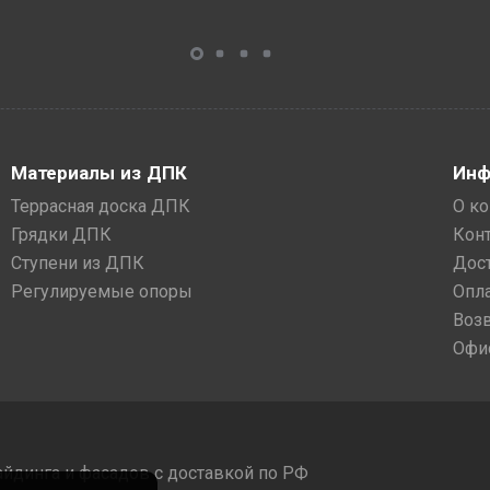
Материалы из ДПК
Инф
Террасная доска ДПК
О к
Грядки ДПК
Кон
Ступени из ДПК
Дос
Регулируемые опоры
Опл
Воз
Офи
айдинга и фасадов с доставкой по РФ