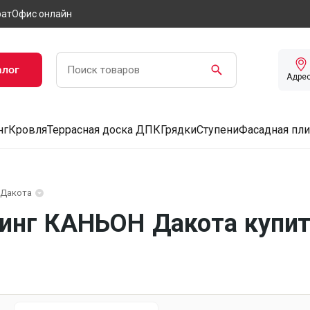
рат
Офис онлайн
алог
Адре
нг
Кровля
Террасная доска ДПК
Грядки
Ступени
Фасадная пли
Дакота
нг КАНЬОН Дакота купит