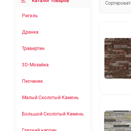
Каталог товаров
Сортироват
Ригель
Дранка
Травертин
3D-Мозайка
Песчаник
Малый Сколотый Камень
Большой Сколотый Камень
Гладкий кирпич