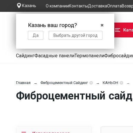
Казань
О компании
Контакты
Доставка
Оплата
Возв
Казань ваш город?
✖
Кат
Да
Выбрать другой город
Сайдинг
Фасадные панели
Термопанели
Фибросайди
Главная
Фиброцементный Сайдинг
КАНЬОН
Фиброцементный сайди