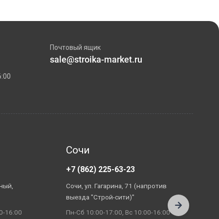
Почтовый ящик
sale@stroika-market.ru
6:00
Сочи
+7 (862) 225-63-23
+
ный,
Сочи, ул. Гагарина, 71 (напротив
А
выезда "Строй-сити)"
П
0-16:00
Пн-Сб 10:00-17:00, Вс 10:00-16:00
П