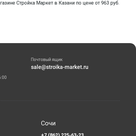
газине Стройка Маркет в Казани по цене от 963 руб.
Почтовый ящик
sale@stroika-market.ru
6:00
Сочи
+7 (862) 225-63-23
+