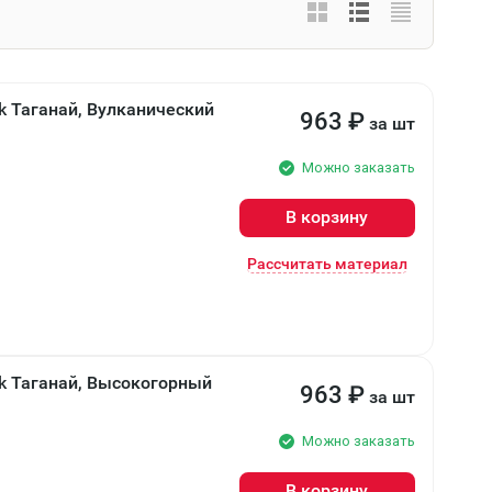
k Таганай, Вулканический
963
₽
за шт
Можно заказать
В корзину
Рассчитать материал
ck Таганай, Высокогорный
963
₽
за шт
Можно заказать
В корзину