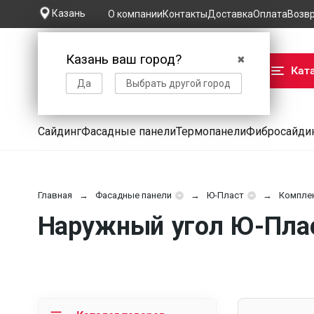
Казань
О компании
Контакты
Доставка
Оплата
Возв
Казань ваш город?
✖
Кат
Да
Выбрать другой город
Сайдинг
Фасадные панели
Термопанели
Фибросайди
Главная
Фасадные панели
Ю-Пласт
Компле
Наружный угол Ю-Пласт