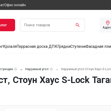
рат
Офис онлайн
алог
Адре
нг
Кровля
Террасная доска ДПК
Грядки
Ступени
Фасадная пли
ктующие
Наружный угол
Наружный угол Стоун Хаус S-Loc
, Стоун Хаус S-Lock Тага