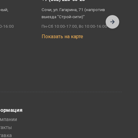
ный,
Сочи, ул. Гагарина, 71 (напротив
А
выезда "Строй-сити)"
П
0-16:00
Пн-Сб 10:00-17:00, Вс 10:00-16:00
П
Показать на карте
ормация
омпании
такты
тавка