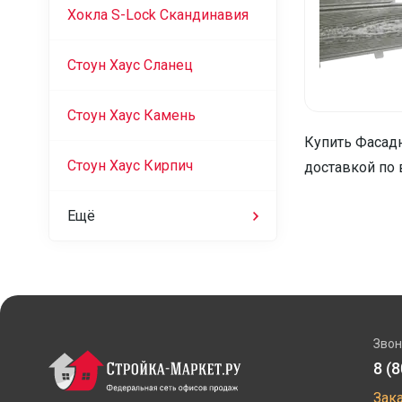
Хокла S-Lock Скандинавия
Стоун Хаус Сланец
Стоун Хаус Камень
Купить Фасадн
Стоун Хаус Кирпич
доставкой по 
Ещё
Звон
8 (
Зак