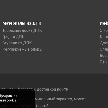
Материалы из ДПК
Инф
Террасная доска ДПК
О к
Грядки ДПК
Кон
Ступени из ДПК
Дос
Регулируемые опоры
Опл
Воз
Офи
айдинга и фасадов с доставкой по РФ
 Продолжая
мация носит ознакомительный характер, может
ия cookie.
ляется публичной офертой.