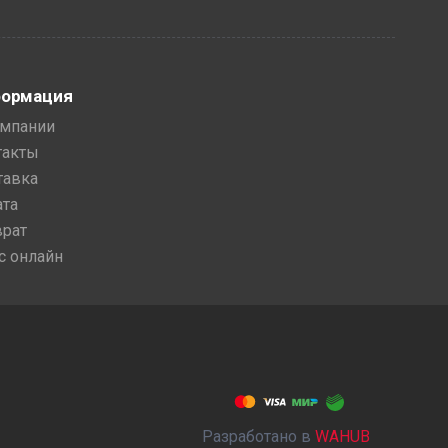
ормация
омпании
такты
тавка
ата
врат
с онлайн
Разработано в
WAHUB