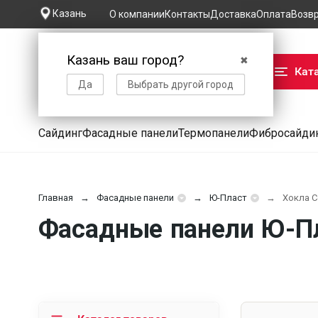
Казань
О компании
Контакты
Доставка
Оплата
Возв
Казань ваш город?
✖
Кат
Да
Выбрать другой город
Сайдинг
Фасадные панели
Термопанели
Фибросайди
Главная
Фасадные панели
Ю-Пласт
Хокла C
Фасадные панели Ю-Пла