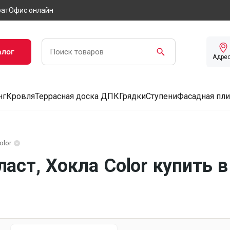
рат
Офис онлайн
алог
Адре
нг
Кровля
Террасная доска ДПК
Грядки
Ступени
Фасадная пли
olor
ст, Хокла Color купить в