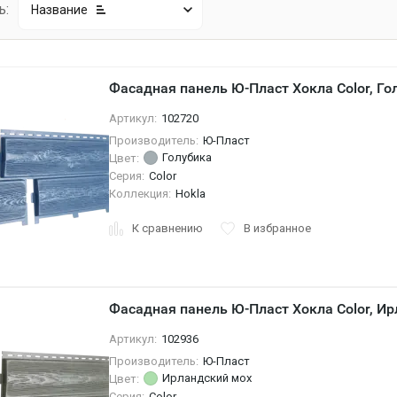
ь:
Название
Фасадная панель Ю-Пласт Хокла Color, Го
Артикул:
102720
Производитель:
Ю-Пласт
Голубика
Цвет:
Серия:
Color
Коллекция:
Hokla
К сравнению
В избранное
Фасадная панель Ю-Пласт Хокла Color, И
Артикул:
102936
Производитель:
Ю-Пласт
Ирландский мох
Цвет:
Серия:
Color