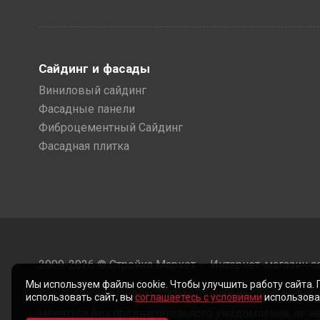
Сайдинг и фасады
Виниловый сайдинг
Фасадные панели
Фиброцементный Сайдинг
Фасадная плитка
2009-2026 © Стройка Маркет — Интернет-магазин с
Мы используем файлы cookie. Чтобы улучшить работу сайта.
Все права защищены. Размещенная на сайте инфор
использовать сайт, вы
соглашаетесь с условиями
использован
меняться без предварительного уведомления, не яв