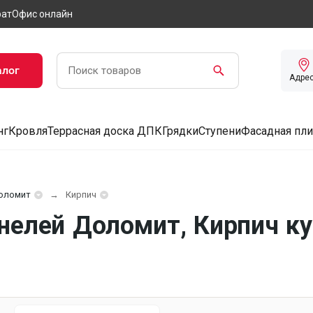
рат
Офис онлайн
алог
Адре
нг
Кровля
Террасная доска ДПК
Грядки
Ступени
Фасадная пли
оломит
Кирпич
нелей Доломит, Кирпич ку