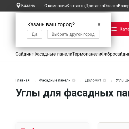
Казань
О компании
Контакты
Доставка
Оплата
Возв
Казань ваш город?
✖
Кат
Да
Выбрать другой город
Сайдинг
Фасадные панели
Термопанели
Фибросайди
Главная
Фасадные панели
Доломит
Углы Д
Углы для фасадных па