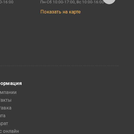
0-16:00
Пн-Сб 10:00-17:00, Вс 10:00-16:00
П
Показать на карте
ормация
омпании
такты
тавка
ата
врат
с онлайн