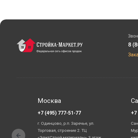
Звон
8 (
Зак
Москва
Са
+7 (495) 777-51-77
+7
г. Одинцово, р.п. Заречье, ул.
Сан
Торговая, строение 2. ТЦ
Мур
«ЭлитСтрой материалы», 3 этаж,
кил