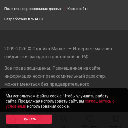
Политика персональных данных
Карта сайта
Разработано в
WAHUB
2009-2026 © Стройка Маркет — Интернет-магазин
сайдинга и фасадов с доставкой по РФ
Все права защищены. Размещенная на сайте
информация носит ознакомительный характер,
может меняться без предварительного
уведомления, не является публичной офертой.
Мы используем файлы cookie. Чтобы улучшить работу
ООО «Стройка Маркет» | ОГРН: 1235000079918
сайта. Продолжая использовать сайт, вы
соглашаетесь с
условиями
использования cookie.
Разработано в
WAHUB
Главная
Каталог
Поиск
Мой список
Корзина